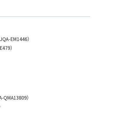
JQA-EM1446）
E479）
A-QMA13809）
）