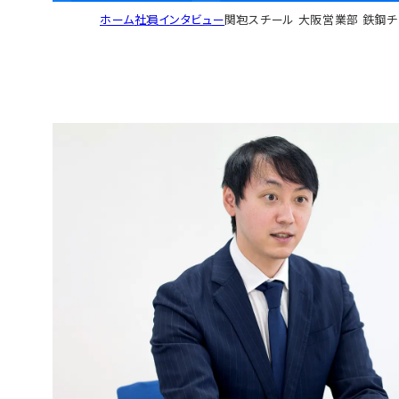
ホーム
社員インタビュー
関包スチール 大阪営業部 鉄鋼チ